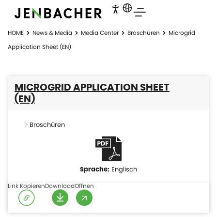
HOME
News & Media
Media Center
Broschüren
Microgrid
Application Sheet (EN)
MICROGRID APPLICATION SHEET
(EN)
Broschüren
Englisch
Link Kopieren
Download
Offnen