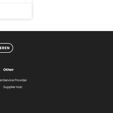
EREN
Other
gen
Service Provider
Supplier Hub