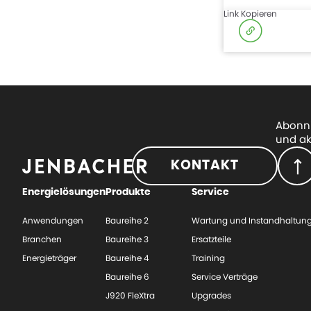
Link Kopieren
Abonni
und ak
KONTAKT
Energielösungen
Produkte
Service
Anwendungen
Baureihe 2
Wartung und Instandhaltun
Branchen
Baureihe 3
Ersatzteile
Energieträger
Baureihe 4
Training
Baureihe 6
Service Verträge
J920 FleXtra
Upgrades