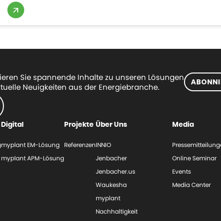
eren Sie spannende Inhalte zu unseren Lösungen
ABONNI
tuelle Neuigkeiten aus der Energiebranche.
Digital
Projekte
Über Uns
Media
g
myplant EM-Lösung
Referenzen
INNIO
Pressemitteilun
myplant APM-Lösung
Jenbacher
Online Seminar
Jenbacher.us
Events
Waukesha
Media Center
myplant
Nachhaltigkeit