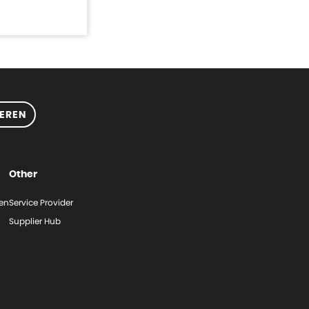
EREN
Other
gen
Service Provider
Supplier Hub