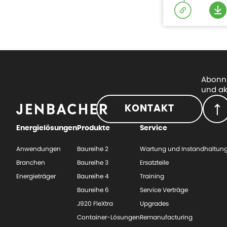
Abonni
und ak
KONTAKT
Energielösungen
Produkte
Service
Anwendungen
Baureihe 2
Wartung und Instandhaltun
Branchen
Baureihe 3
Ersatzteile
Energieträger
Baureihe 4
Training
Baureihe 6
Service Verträge
J920 FleXtra
Upgrades
Container-Lösungen
Remanufacturing