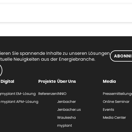
eren Sie spannende Inhalte zu unseren Lösungen
ABONNI
tuelle Neuigkeiten aus der Energiebranche.
Digital
Projekte
Über Uns
Media
g
myplant EM-Lösung
Referenzen
INNIO
Pressemitteilun
myplant APM-Lösung
Jenbacher
Online Seminar
Jenbacher.us
Events
Waukesha
Media Center
myplant