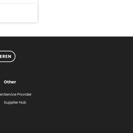
EREN
Other
gen
Service Provider
Supplier Hub