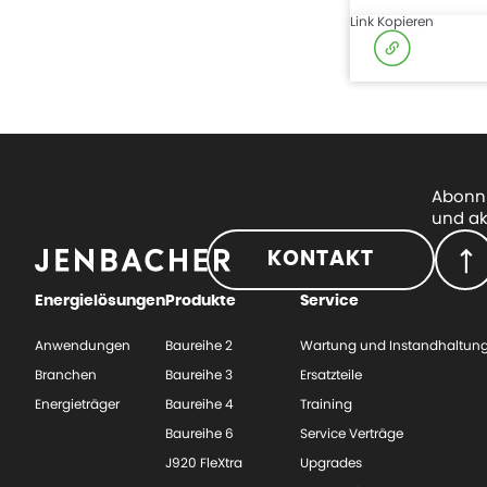
Link Kopieren
Abonni
und ak
KONTAKT
Energielösungen
Produkte
Service
Anwendungen
Baureihe 2
Wartung und Instandhaltun
Branchen
Baureihe 3
Ersatzteile
Energieträger
Baureihe 4
Training
Baureihe 6
Service Verträge
J920 FleXtra
Upgrades