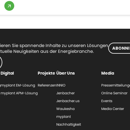
eren Sie spannende Inhalte zu unseren Lösungen
ABONNI
tuelle Neuigkeiten aus der Energiebranche.
Digital
Projekte
Über Uns
Media
g
myplant EM-Lösung
Referenzen
INNIO
Pressemitteilun
myplant APM-Lösung
Jenbacher
Online Seminar
Jenbacher.us
Events
Waukesha
Media Center
myplant
Nachhaltigkeit