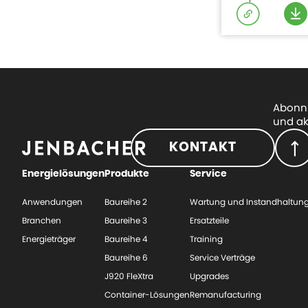
Abonni
und ak
KONTAKT
Energielösungen
Produkte
Service
Anwendungen
Baureihe 2
Wartung und Instandhaltun
Branchen
Baureihe 3
Ersatzteile
Energieträger
Baureihe 4
Training
Baureihe 6
Service Verträge
J920 FleXtra
Upgrades
Container-Lösungen
Remanufacturing