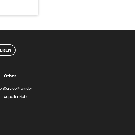
EREN
Other
gen
Service Provider
Supplier Hub