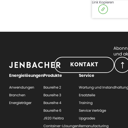
Link Kopieren
Abonni
und ak
KONTAKT
Energielösungen
Produkte
Service
Anwendungen
Baureihe 2
Wartung und Instandhaltun
Branchen
Baureihe 3
Ersatzteile
Energieträger
Baureihe 4
Training
Baureihe 6
Service Verträge
J920 FleXtra
Upgrades
Container-Lösungen
Remanufacturing