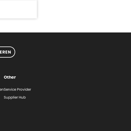
EREN
Other
gen
Service Provider
Supplier Hub