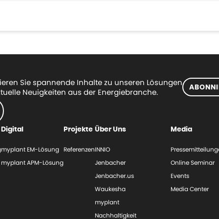
eren Sie spannende Inhalte zu unseren Lösungen
ABONNI
tuelle Neuigkeiten aus der Energiebranche.
Digital
Projekte
Über Uns
Media
g
myplant EM-Lösung
Referenzen
INNIO
Pressemitteilun
myplant APM-Lösung
Jenbacher
Online Seminar
Jenbacher.us
Events
Waukesha
Media Center
myplant
Nachhaltigkeit