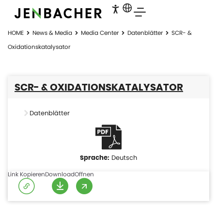
HOME
News & Media
Media Center
Datenblätter
SCR- &
Oxidationskatalysator
SCR- & OXIDATIONSKATALYSATOR
Datenblätter
Deutsch
Link Kopieren
Download
Offnen