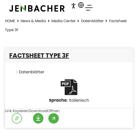
HOME
News & Media
Media Center
Datenblätter
Factsheet
Type 3F
FACTSHEET TYPE 3F
Datenblätter
Italienisch
Link Kopieren
Download
Offnen