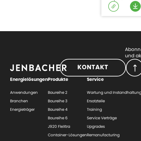
Abonni
und ak
KONTAKT
Energielösungen
Produkte
Service
Anwendungen
Baureihe 2
Wartung und Instandhaltun
Branchen
Baureihe 3
Ersatzteile
Energieträger
Baureihe 4
Training
Baureihe 6
Service Verträge
J920 FleXtra
Upgrades
Container-Lösungen
Remanufacturing