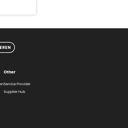
EREN
Other
gen
Service Provider
Supplier Hub