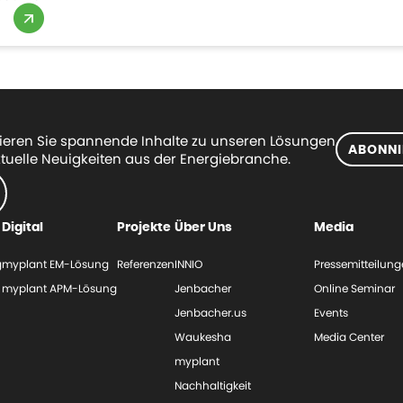
eren Sie spannende Inhalte zu unseren Lösungen
ABONNI
tuelle Neuigkeiten aus der Energiebranche.
Digital
Projekte
Über Uns
Media
g
myplant EM-Lösung
Referenzen
INNIO
Pressemitteilun
myplant APM-Lösung
Jenbacher
Online Seminar
Jenbacher.us
Events
Waukesha
Media Center
myplant
Nachhaltigkeit