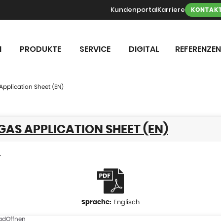
Kundenportal
Karriere
KONTAK
N
PRODUKTE
SERVICE
DIGITAL
REFERENZEN
pplication Sheet (EN)
AS APPLICATION SHEET (EN)
r
Englisch
ad
Offnen