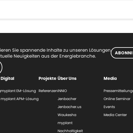
eren Sie spannende Inhalte zu unseren Lösungen
ABONNI
tuelle Neuigkeiten aus der Energiebranche.
Digital
Projekte
Über Uns
Media
g
myplant EM-Lösung
Referenzen
INNIO
Pressemitteilun
myplant APM-Lösung
Jenbacher
Online Seminar
Jenbacher.us
Events
Waukesha
Media Center
myplant
Nachhaltigkeit