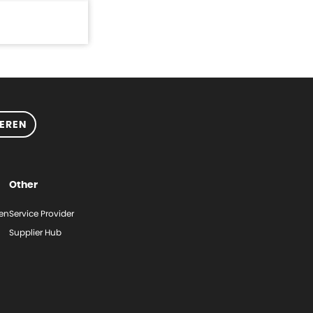
EREN
Other
gen
Service Provider
Supplier Hub