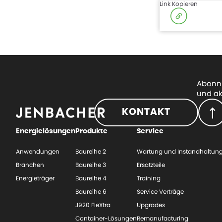
Link Kopieren
Abonni
und ak
KONTAKT
Energielösungen
Produkte
Service
Anwendungen
Baureihe 2
Wartung und Instandhaltun
Branchen
Baureihe 3
Ersatzteile
Energieträger
Baureihe 4
Training
Baureihe 6
Service Verträge
J920 FleXtra
Upgrades
Container-Lösungen
Remanufacturing