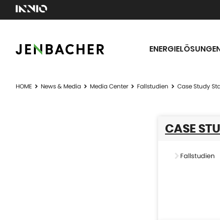
ENERGIELÖSUNGE
HOME
News & Media
Media Center
Fallstudien
Case Study S
CASE ST
Fallstudien