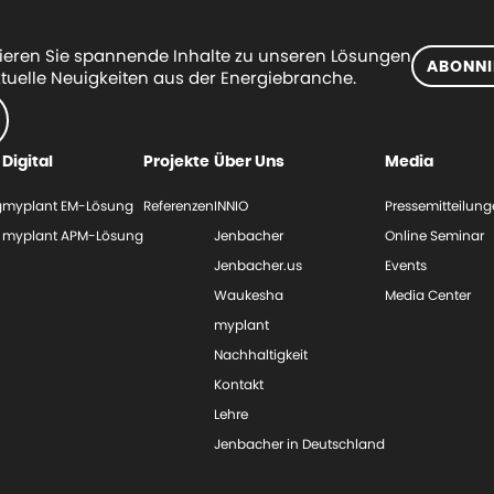
eren Sie spannende Inhalte zu unseren Lösungen
ABONNI
tuelle Neuigkeiten aus der Energiebranche.
Digital
Projekte
Über Uns
Media
g
myplant EM-Lösung
Referenzen
INNIO
Pressemitteilun
myplant APM-Lösung
Jenbacher
Online Seminar
Jenbacher.us
Events
Waukesha
Media Center
myplant
Nachhaltigkeit
Kontakt
Lehre
Jenbacher in Deutschland