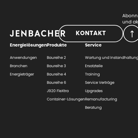
Abonni
und ak
KONTAKT
Energielösungen
Produkte
Service
Anwendungen
Baureihe 2
Wartung und Instandhaltun
Branchen
Baureihe 3
Ersatzteile
Energieträger
Baureihe 4
Training
Baureihe 6
Service Verträge
J920 FleXtra
Upgrades
Container-Lösungen
Remanufacturing
Beratung