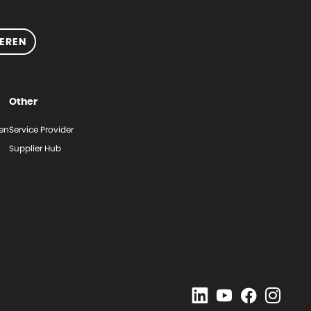
EREN
Other
gen
Service Provider
Supplier Hub