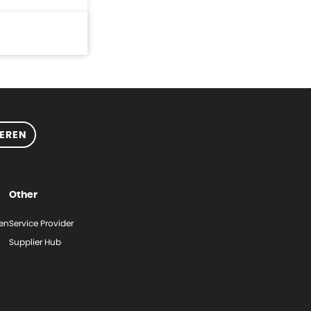
EREN
Other
gen
Service Provider
Supplier Hub