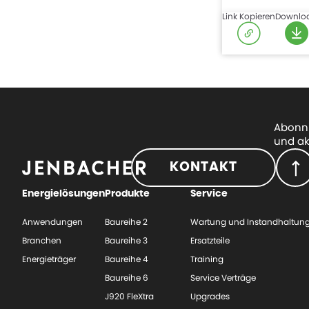
Link Kopieren
Downlo
Abonni
und ak
KONTAKT
Energielösungen
Produkte
Service
Anwendungen
Baureihe 2
Wartung und Instandhaltun
Branchen
Baureihe 3
Ersatzteile
Energieträger
Baureihe 4
Training
Baureihe 6
Service Verträge
J920 FleXtra
Upgrades