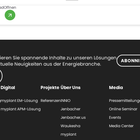
ad
Offnen
eren Sie spannende Inhalte zu unseren Lösungen
ABONNI
tuelle Neuigkeiten aus der Energiebranche.
Digital
Projekte
Über Uns
Media
g
myplant EM-Lösung
Referenzen
INNIO
Pressemitteilun
myplant APM-Lösung
Jenbacher
Online Seminar
Jenbacher.us
Events
Waukesha
Media Center
myplant