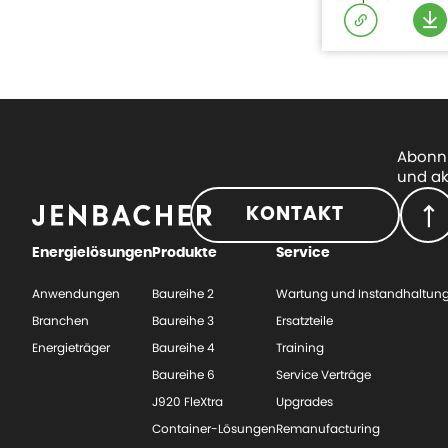
Abonni
und ak
KONTAKT
Energielösungen
Produkte
Service
Anwendungen
Baureihe 2
Wartung und Instandhaltun
Branchen
Baureihe 3
Ersatzteile
Energieträger
Baureihe 4
Training
Baureihe 6
Service Verträge
J920 FleXtra
Upgrades
Container-Lösungen
Remanufacturing