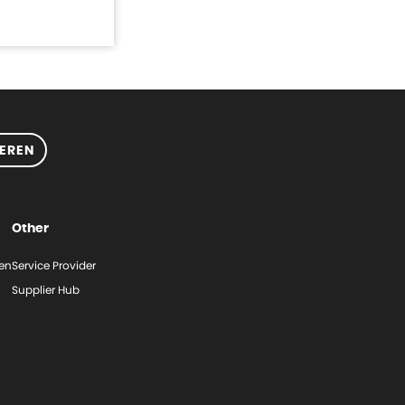
EREN
Other
gen
Service Provider
Supplier Hub