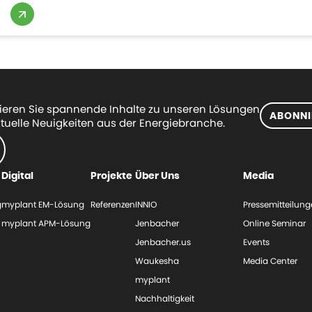
eren Sie spannende Inhalte zu unseren Lösungen
ABONNI
tuelle Neuigkeiten aus der Energiebranche.
Digital
Projekte
Über Uns
Media
g
myplant EM-Lösung
Referenzen
INNIO
Pressemitteilun
myplant APM-Lösung
Jenbacher
Online Seminar
Jenbacher.us
Events
Waukesha
Media Center
myplant
Nachhaltigkeit