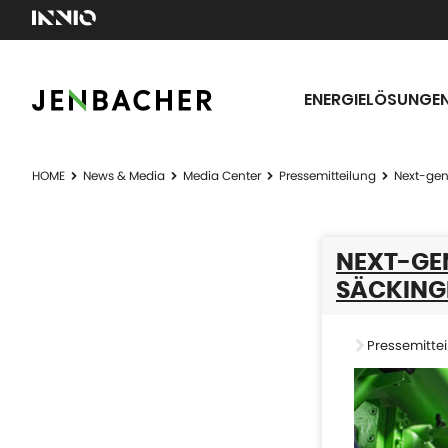
ENERGIELÖSUNGE
HOME
News & Media
Media Center
Pressemitteilung
Next-gen
NEXT-GEN
SÄCKING
Pressemittei