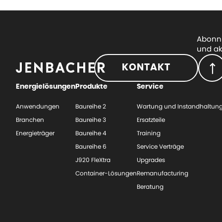
Abonni
und ak
KONTAKT
Energielösungen
Produkte
Service
Anwendungen
Baureihe 2
Wartung und Instandhaltun
Branchen
Baureihe 3
Ersatzteile
Energieträger
Baureihe 4
Training
Baureihe 6
Service Verträge
J920 FleXtra
Upgrades
Container-Lösungen
Remanufacturing
Beratung