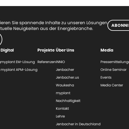
eren Sie spannende Inhalte zu unseren Lösungen
ABONNI
tuelle Neuigkeiten aus der Energiebranche.
Digital
Projekte
Über Uns
Media
g
myplant EM-Lösung
Referenzen
INNIO
Pressemitteilun
myplant APM-Lösung
Jenbacher
Online Seminar
Jenbacher.us
Events
Waukesha
Media Center
myplant
Nachhaltigkeit
Kontakt
Lehre
Jenbacher in Deutschland