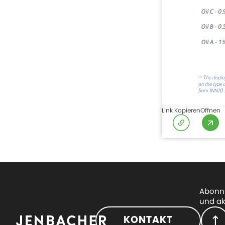
Link Kopieren
Offnen
Abonni
und ak
KONTAKT