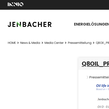
ENERGIELÖSUNGE
HOME
News & Media
Media Center
Pressemitteilung
Q8Oil_PR
Q8OIL_P
Pressemittei