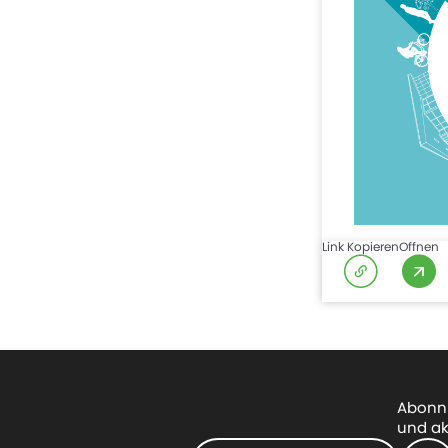
Link Kopieren
Offnen
Abonni
und ak