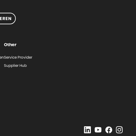
EREN
Other
gen
Service Provider
Supplier Hub