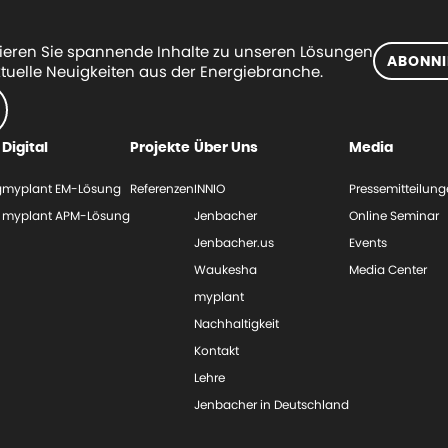
eren Sie spannende Inhalte zu unseren Lösungen
ABONNI
tuelle Neuigkeiten aus der Energiebranche.
Digital
Projekte
Über Uns
Media
g
myplant EM-Lösung
Referenzen
INNIO
Pressemitteilun
myplant APM-Lösung
Jenbacher
Online Seminar
Jenbacher.us
Events
Waukesha
Media Center
myplant
Nachhaltigkeit
Kontakt
Lehre
Jenbacher in Deutschland