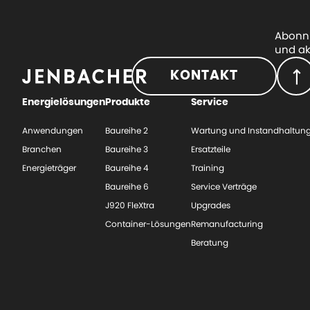
Abonni
und ak
KONTAKT
Energielösungen
Produkte
Service
Anwendungen
Baureihe 2
Wartung und Instandhaltun
Branchen
Baureihe 3
Ersatzteile
Energieträger
Baureihe 4
Training
Baureihe 6
Service Verträge
J920 FleXtra
Upgrades
Container-Lösungen
Remanufacturing
Beratung