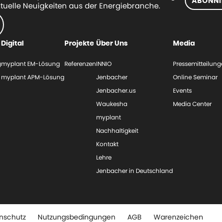
ABONNI
tuelle Neuigkeiten aus der Energiebranche.
Digital
Projekte
Über Uns
Media
g
myplant EM-Lösung
Referenzen
INNIO
Pressemitteilun
myplant APM-Lösung
Jenbacher
Online Seminar
Jenbacher.us
Events
Waukesha
Media Center
myplant
Nachhaltigkeit
Kontakt
Lehre
Jenbacher in Deutschland
nschutz
Nutzungsbedingungen
AGB
Warenzeichen