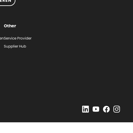
EREN
Other
gen
Service Provider
Supplier Hub