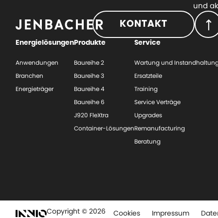
und ak
KONTAKT
Energielösungen
Produkte
Service
Anwendungen
Baureihe 2
Wartung und Instandhaltun
Branchen
Baureihe 3
Ersatzteile
Energieträger
Baureihe 4
Training
Baureihe 6
Service Verträge
J920 FleXtra
Upgrades
Container-Lösungen
Remanufacturing
Beratung
Copyright © 2026
Cookies
Impressum
Date