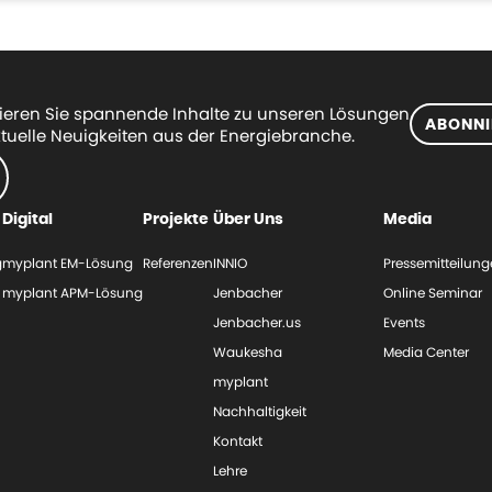
eren Sie spannende Inhalte zu unseren Lösungen
ABONNI
tuelle Neuigkeiten aus der Energiebranche.
Digital
Projekte
Über Uns
Media
g
myplant EM-Lösung
Referenzen
INNIO
Pressemitteilun
myplant APM-Lösung
Jenbacher
Online Seminar
Jenbacher.us
Events
Waukesha
Media Center
myplant
Nachhaltigkeit
Kontakt
Lehre