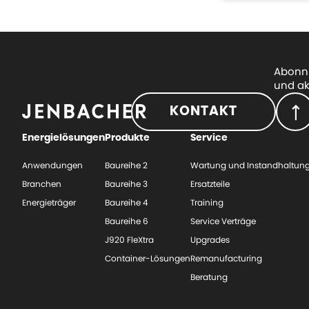
Abonni
und ak
KONTAKT
Energielösungen
Produkte
Service
Anwendungen
Baureihe 2
Wartung und Instandhaltun
Branchen
Baureihe 3
Ersatzteile
Energieträger
Baureihe 4
Training
Baureihe 6
Service Verträge
J920 FleXtra
Upgrades
Container-Lösungen
Remanufacturing
Beratung