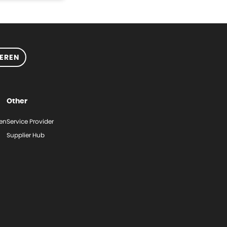
EREN
Other
gen
Service Provider
Supplier Hub