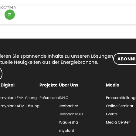
ad
Offnen
eren Sie spannende Inhalte zu unseren Lösungen
ABONNI
tuelle Neuigkeiten aus der Energiebranche.
Digital
Projekte
Über Uns
Media
g
myplant EM-Lösung
Referenzen
INNIO
Pressemitteilun
myplant APM-Lösung
Jenbacher
Online Seminar
Jenbacher.us
Events
Waukesha
Media Center
myplant