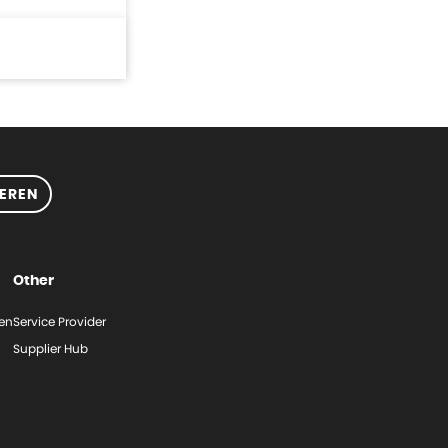
EREN
Other
gen
Service Provider
Supplier Hub