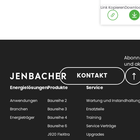
Link Kopieren
Downlo
Abonni
und ak
KONTAKT
Energielösungen
Produkte
Service
Anwendungen
Baureihe 2
Wartung und Instandhaltun
Branchen
Baureihe 3
Ersatzteile
Energieträger
Baureihe 4
Training
Baureihe 6
Service Verträge
J920 FleXtra
Upgrades