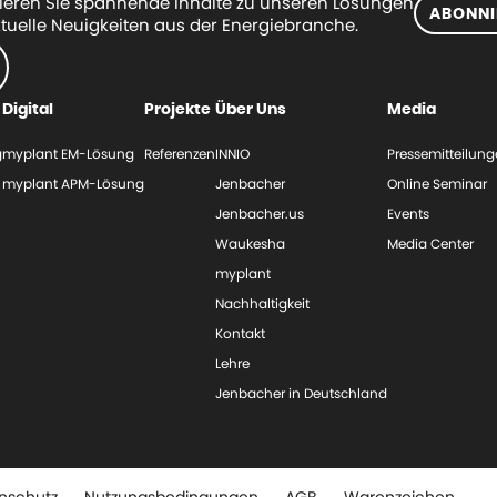
eren Sie spannende Inhalte zu unseren Lösungen
ABONNI
tuelle Neuigkeiten aus der Energiebranche.
Digital
Projekte
Über Uns
Media
g
myplant EM-Lösung
Referenzen
INNIO
Pressemitteilun
myplant APM-Lösung
Jenbacher
Online Seminar
Jenbacher.us
Events
Waukesha
Media Center
myplant
Nachhaltigkeit
Kontakt
Lehre
Jenbacher in Deutschland