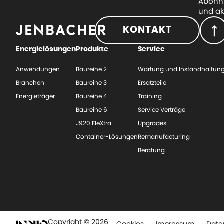
Abonni
und ak
KONTAKT
Energielösungen
Produkte
Service
Anwendungen
Baureihe 2
Wartung und Instandhaltun
Branchen
Baureihe 3
Ersatzteile
Energieträger
Baureihe 4
Training
Baureihe 6
Service Verträge
J920 FleXtra
Upgrades
Container-Lösungen
Remanufacturing
Beratung
Copyright © 2026