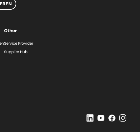
EREN
Other
gen
Service Provider
Supplier Hub