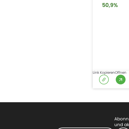
Link Kopieren
Offnen
Abonni
und ak