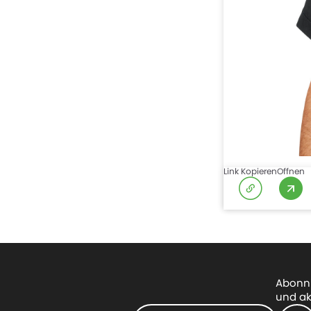
Link Kopieren
Offnen
Abonni
und ak