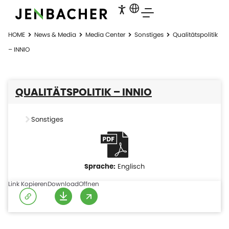
HOME
News & Media
Media Center
Sonstiges
Qualitätspolitik
– INNIO
QUALITÄTSPOLITIK – INNIO
Sonstiges
Englisch
Link Kopieren
Download
Offnen