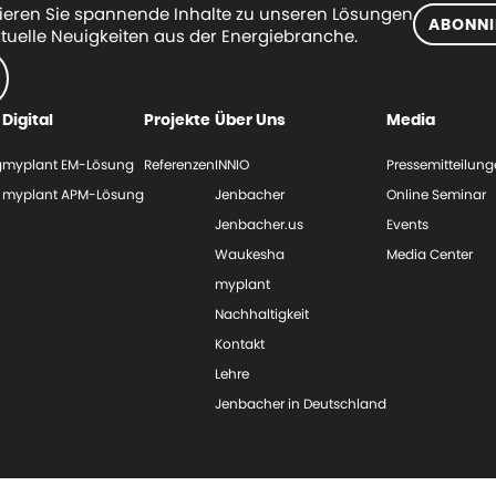
eren Sie spannende Inhalte zu unseren Lösungen
ABONNI
tuelle Neuigkeiten aus der Energiebranche.
Digital
Projekte
Über Uns
Media
g
myplant EM-Lösung
Referenzen
INNIO
Pressemitteilun
myplant APM-Lösung
Jenbacher
Online Seminar
Jenbacher.us
Events
Waukesha
Media Center
myplant
Nachhaltigkeit
Kontakt
Lehre
Jenbacher in Deutschland