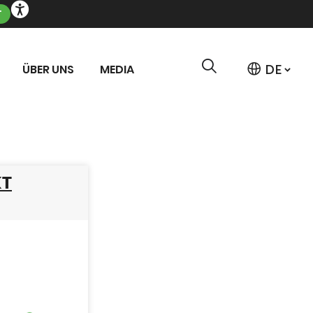
T
ÜBER UNS
MEDIA
KT