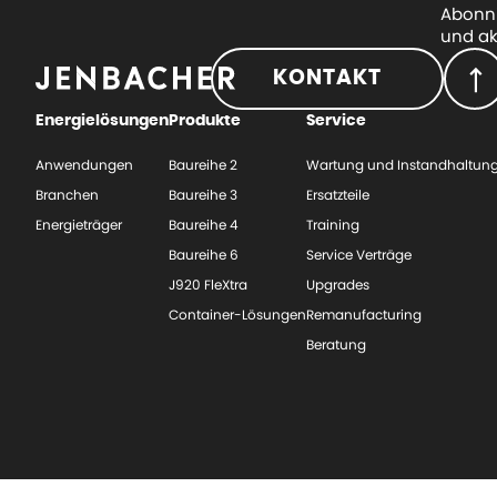
Abonni
und ak
KONTAKT
Energielösungen
Produkte
Service
Anwendungen
Baureihe 2
Wartung und Instandhaltun
Branchen
Baureihe 3
Ersatzteile
Energieträger
Baureihe 4
Training
Baureihe 6
Service Verträge
J920 FleXtra
Upgrades
Container-Lösungen
Remanufacturing
Beratung