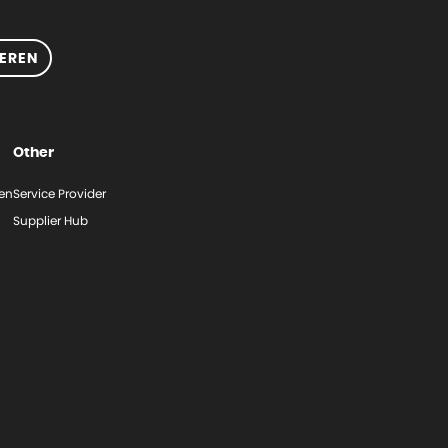
EREN
Other
gen
Service Provider
Supplier Hub