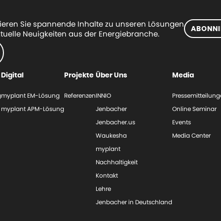
eren Sie spannende Inhalte zu unseren Lösungen
ABONNI
tuelle Neuigkeiten aus der Energiebranche.
Digital
Projekte
Über Uns
Media
g
myplant EM-Lösung
Referenzen
INNIO
Pressemitteilun
myplant APM-Lösung
Jenbacher
Online Seminar
Jenbacher.us
Events
Waukesha
Media Center
myplant
Nachhaltigkeit
Kontakt
Lehre
Jenbacher in Deutschland