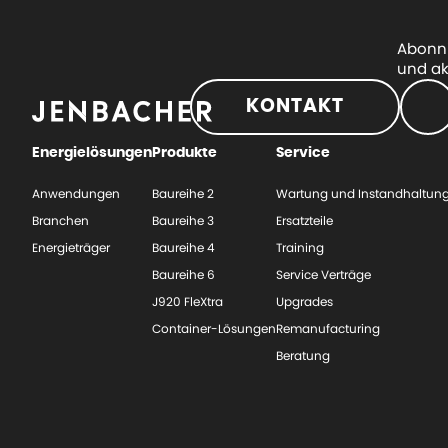
Abonni
und ak
KONTAKT
Energielösungen
Produkte
Service
Anwendungen
Baureihe 2
Wartung und Instandhaltun
Branchen
Baureihe 3
Ersatzteile
Energieträger
Baureihe 4
Training
Baureihe 6
Service Verträge
J920 FleXtra
Upgrades
Container-Lösungen
Remanufacturing
Beratung