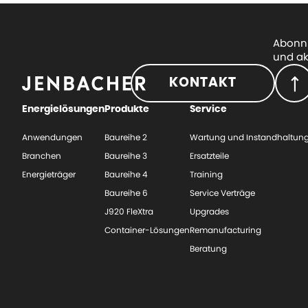
Abonni
und ak
KONTAKT
Energielösungen
Produkte
Service
Anwendungen
Baureihe 2
Wartung und Instandhaltun
Branchen
Baureihe 3
Ersatzteile
Energieträger
Baureihe 4
Training
Baureihe 6
Service Verträge
J920 FleXtra
Upgrades
Container-Lösungen
Remanufacturing
Beratung