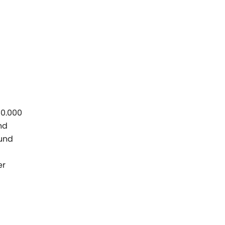
50.000
nd
 und
er