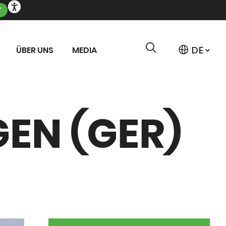
T
ÜBER UNS
MEDIA
EN (GER)