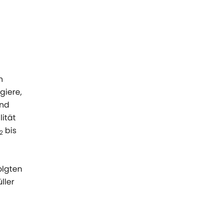
n
giere,
und
ität
bis
2
olgten
ller