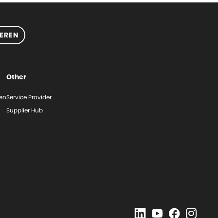
EREN
Other
gen
Service Provider
Supplier Hub