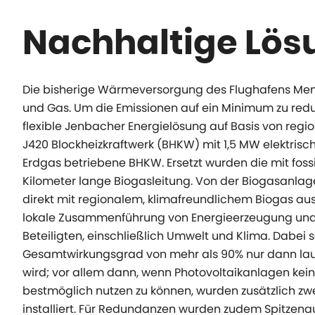
Nachhaltige Lös
Die bisherige Wärmeversorgung des Flughafens Memm
und Gas. Um die Emissionen auf ein Minimum zu reduz
flexible Jenbacher Energielösung auf Basis von reg
J420 Blockheizkraftwerk (BHKW) mit 1,5 MW elektrisc
Erdgas betriebene BHKW. Ersetzt wurden die mit foss
Kilometer lange Biogasleitung. Von der Biogasan
direkt mit regionalem, klimafreundlichem Biogas au
lokale Zusammenführung von Energieerzeugung und -
Beteiligten, einschließlich Umwelt und Klima. Dabei
Gesamtwirkungsgrad von mehr als 90% nur dann lauf
wird; vor allem dann, wenn Photovoltaikanlagen k
bestmöglich nutzen zu können, wurden zusätzlich zwe
installiert. Für Redundanzen wurden zudem Spitzenausla