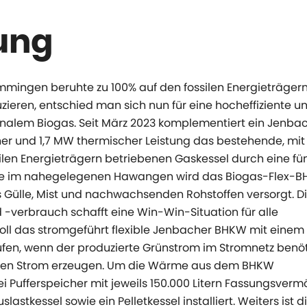
ung
ingen beruhte zu 100% auf den fossilen Energieträgern
ieren, entschied man sich nun für eine hocheffiziente u
ionalem Biogas. Seit März 2023 komplementiert ein Jenba
her und 1,7 MW thermischer Leistung das bestehende, mit
ilen Energieträgern betriebenen Gaskessel durch eine fü
lage im nahegelegenen Hawangen wird das Biogas-Flex-
s Gülle, Mist und nachwachsenden Rohstoffen versorgt. D
verbrauch schafft eine Win-Win-Situation für alle
 soll das stromgeführt flexible Jenbacher BHKW mit einem
en, wenn der produzierte Grünstrom im Stromnetz benöt
einen Strom erzeugen. Um die Wärme aus dem BHKW
i Pufferspeicher mit jeweils 150.000 Litern Fassungsver
stkessel sowie ein Pelletkessel installiert. Weiters ist d