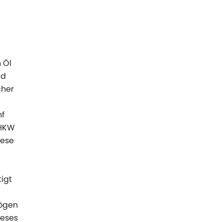
 Öl
nd
cher
nf
BHKW
iese
igt
mögen
ieses