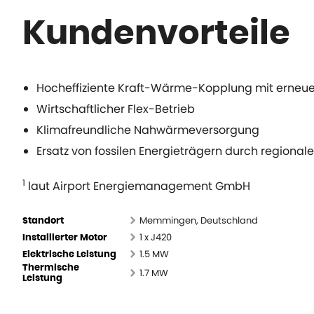
Kundenvorteile
Hocheffiziente Kraft-Wärme-Kopplung mit erneue
Wirtschaftlicher Flex-Betrieb
Klimafreundliche Nahwärmeversorgung
Ersatz von fossilen Energieträgern durch regional
1
laut Airport Energiemanagement GmbH
Memmingen, Deutschland
Standort
1 x J420
Installierter Motor
1.5 MW
Elektrische Leistung
Thermische
1.7 MW
Leistung