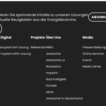
eren Sie spannende Inhalte zu unseren Lösungen
ABONNI
tuelle Neuigkeiten aus der Energiebranche.
Digital
Projekte
Über Uns
Media
g
myplant EM-Lösung
Referenzen
INNIO
Pressemitteilun
myplant APM-Lösung
Jenbacher
Online Seminar
Jenbacher.us
Events
Waukesha
Media Center
myplant
Nachhaltigkeit
Kontakt
Lehre
Jenbacher in Deutschland