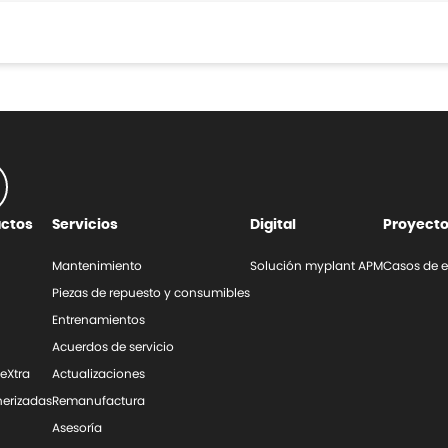
uctos
Servicios
Digital
Proyect
Mantenimiento
Solución myplant APM
Casos de e
Piezas de repuesto y consumibles
Entrenamientos
Acuerdos de servicio
leXtra
Actualizaciones
erizadas
Remanufactura
Asesoría