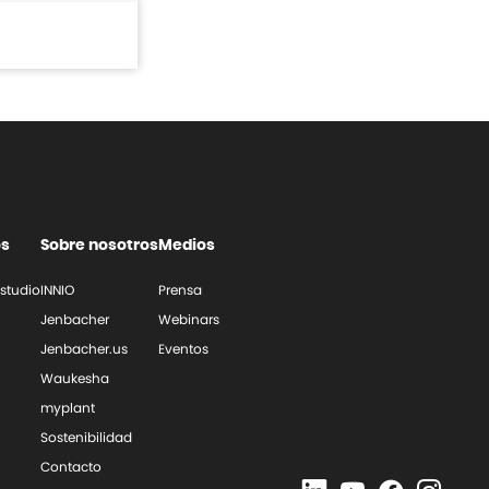
os
Sobre nosotros
Medios
studio
INNIO
Prensa
Jenbacher
Webinars
Jenbacher.us
Eventos
Waukesha
myplant
Sostenibilidad
Contacto