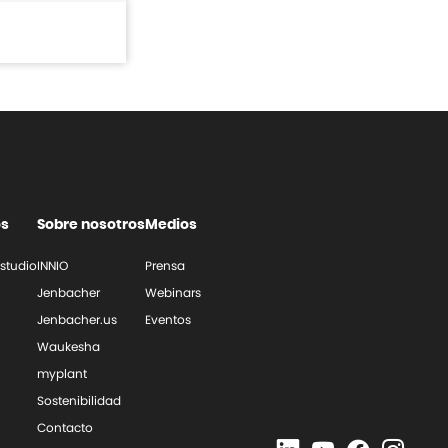
os
Sobre nosotros
Medios
studio
INNIO
Prensa
Jenbacher
Webinars
Jenbacher.us
Eventos
Waukesha
myplant
Sostenibilidad
Contacto