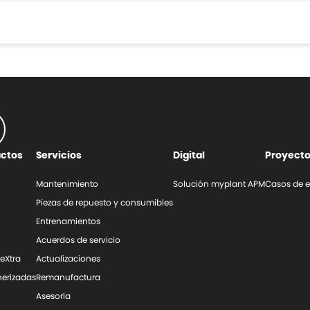
uctos
Servicios
Digital
Proyect
Mantenimiento
Solución myplant APM
Casos de e
Piezas de repuesto y consumibles
Entrenamientos
Acuerdos de servicio
leXtra
Actualizaciones
erizadas
Remanufactura
Asesoría