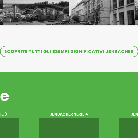
SCOPRITE TUTTI GLI ESEMPI SIGNIFICATIVI JENBACHER
re
IE 3
JENBACHER SERIE 4
JEN