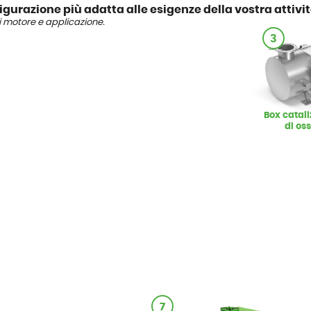
figurazione più adatta alle esigenze della vostra attivit
i motore e applicazione.
3
Box catali
di os
7