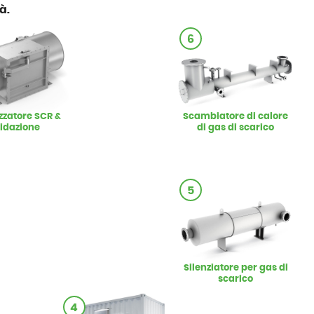
à.
6
zzatore SCR &
Scambiatore di calore
sidazione
di gas di scarico
5
Silenziatore per gas di
scarico
4