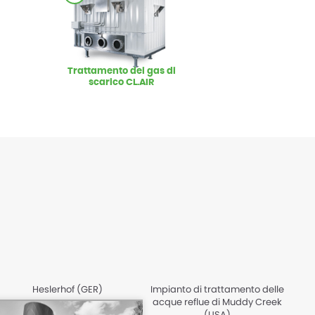
Trattamento dei gas di
scarico CL.AIR
Heslerhof (GER)
Impianto di trattamento delle
acque reflue di Muddy Creek
(USA)