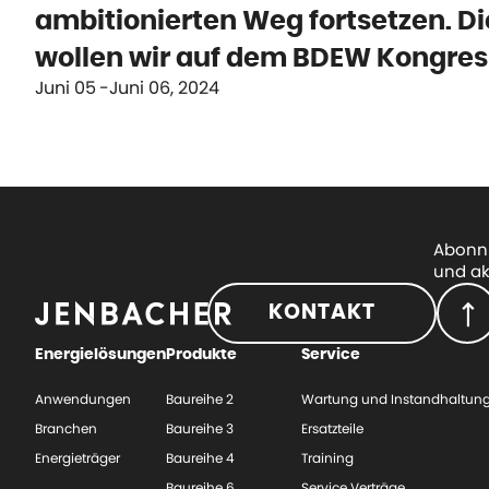
ambitionierten Weg fortsetzen. Di
wollen wir auf dem BDEW Kongress
Juni 05
Juni 06, 2024
Abonni
und ak
KONTAKT
Energielösungen
Produkte
Service
Anwendungen
Baureihe 2
Wartung und Instandhaltun
Branchen
Baureihe 3
Ersatzteile
Energieträger
Baureihe 4
Training
Baureihe 6
Service Verträge