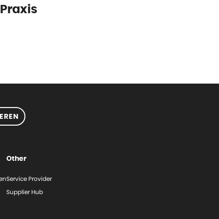
 Praxis
EREN
Other
gen
Service Provider
Supplier Hub