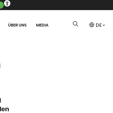
T
ÜBER UNS
MEDIA
)
d
den