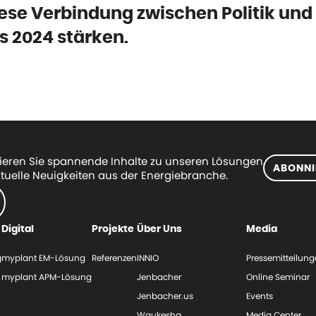
ese Verbindung zwischen Politik und
 2024 stärken.
eren Sie spannende Inhalte zu unseren Lösungen
ABONNI
tuelle Neuigkeiten aus der Energiebranche.
Digital
Projekte
Über Uns
Media
g
myplant EM-Lösung
Referenzen
INNIO
Pressemitteilun
myplant APM-Lösung
Jenbacher
Online Seminar
Jenbacher.us
Events
Waukesha
Media Center