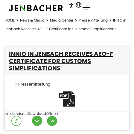
HOME
News & Media
Media Center
Pressemitteilung
INNIO in
Jenbach Receives AEO-F Certificate for Customs Simplifications
INNIO IN JENBACH RECEIVES AEO-F
CERTIFICATE FOR CUSTOMS
SIMPLIFICATIONS
Pressemitteilung
Link Kopieren
Download
Offnen