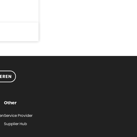
EREN
Other
gen
Service Provider
Supplier Hub