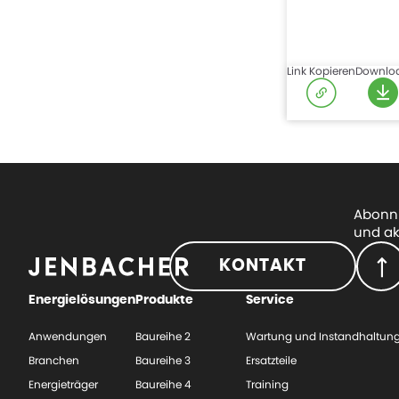
Link Kopieren
Downlo
Abonni
und ak
KONTAKT
Energielösungen
Produkte
Service
Anwendungen
Baureihe 2
Wartung und Instandhaltun
Branchen
Baureihe 3
Ersatzteile
Energieträger
Baureihe 4
Training