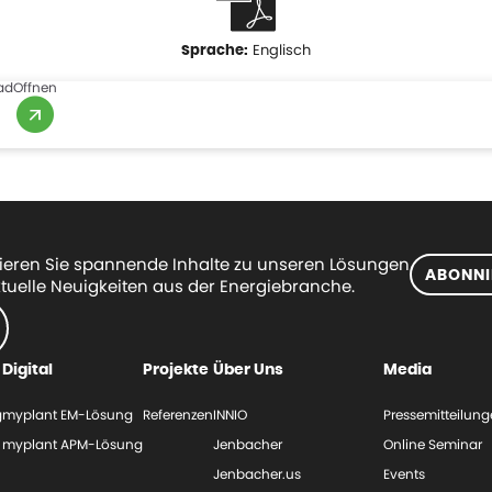
Englisch
ad
Offnen
eren Sie spannende Inhalte zu unseren Lösungen
ABONNI
tuelle Neuigkeiten aus der Energiebranche.
Digital
Projekte
Über Uns
Media
g
myplant EM-Lösung
Referenzen
INNIO
Pressemitteilun
myplant APM-Lösung
Jenbacher
Online Seminar
Jenbacher.us
Events