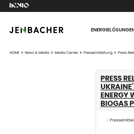
ENERGIELÖSUNGE
HOME
News & Media
Media Center
Pressemitteilung
Press Rel
PRESS RE
UKRAINE’
ENERGY W
BIOGAS 
Pressemittei