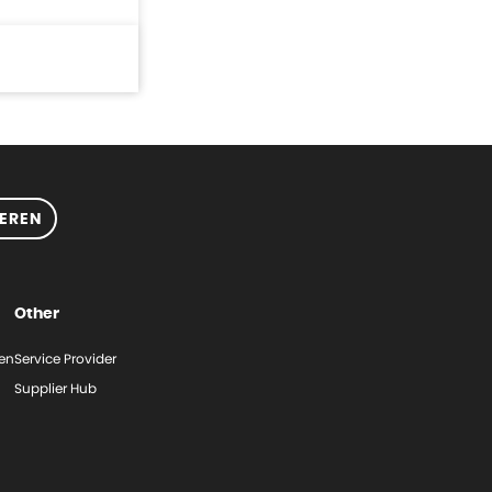
EREN
Other
gen
Service Provider
Supplier Hub