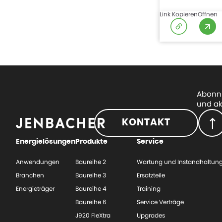
Link Kopieren
Offnen
Abonni
und ak
KONTAKT
Energielösungen
Produkte
Service
Anwendungen
Baureihe 2
Wartung und Instandhaltun
Branchen
Baureihe 3
Ersatzteile
Energieträger
Baureihe 4
Training
Baureihe 6
Service Verträge
J920 FleXtra
Upgrades