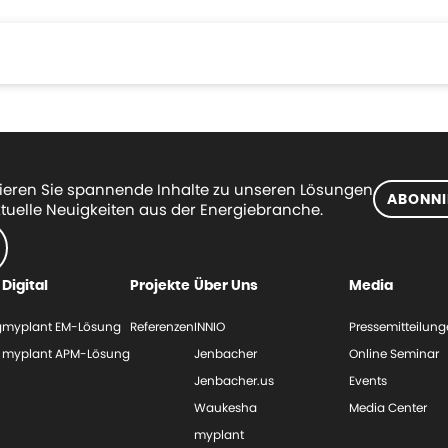
eren Sie spannende Inhalte zu unseren Lösungen
ABONNI
tuelle Neuigkeiten aus der Energiebranche.
Digital
Projekte
Über Uns
Media
g
myplant EM-Lösung
Referenzen
INNIO
Pressemitteilun
myplant APM-Lösung
Jenbacher
Online Seminar
Jenbacher.us
Events
Waukesha
Media Center
myplant